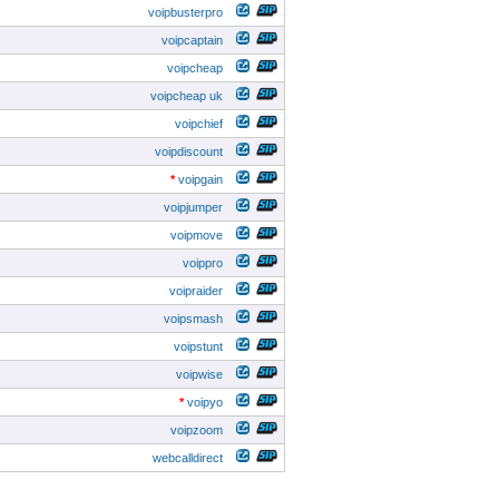
voipbusterpro
voipcaptain
voipcheap
voipcheap uk
voipchief
voipdiscount
*
voipgain
voipjumper
voipmove
voippro
voipraider
voipsmash
voipstunt
voipwise
*
voipyo
voipzoom
webcalldirect