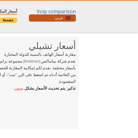
Voip comparison
أسعار المك
عربي
أسعار تشيلي
مقارنة أسعار الهاتف بالنسبة للدولة المختارة.
بأسعار مختلفة. نقدم لكم إمكانية المقارنة للح
من القائمة أدناه ثم اضغط على الزر "ثبث"، أو 
المقصودة.
تذكير: يتم تحديث الأسعار بشكل
يومي
.