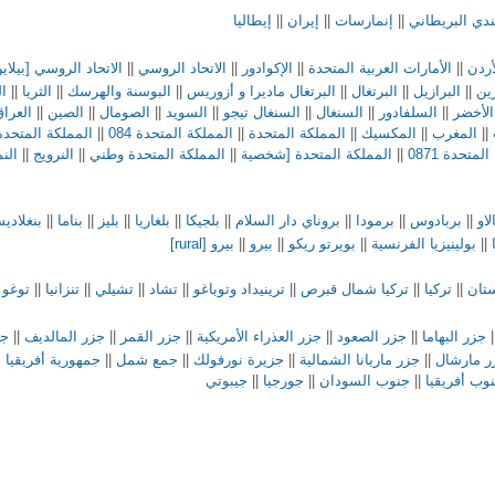
ندي البريطاني
||
إنمارسات
||
إيران
||
إيطاليا
أردن
||
الأمارات العربية المتحدة
||
الإكوادور
||
الاتحاد الروسي
||
الاتحاد الروسي [بيلاي
ين
||
البرازيل
||
البرتغال
||
البرتغال ماديرا و أزوريس
||
البوسنة والهرسك
||
الثريا
||
ال
الأخضر
||
السلفادور
||
السنغال
||
السنغال تيجو
||
السويد
||
الصومال
||
الصين
||
العرا
||
المغرب
||
المكسيك
||
المملكة المتحدة
||
المملكة المتحدة 084
||
المملكة المتحدة 843
لمتحدة 0871
||
المملكة المتحدة [شخصية
||
المملكة المتحدة وطني
||
النرويج
||
الن
لاو
||
بربادوس
||
برمودا
||
بروناي دار السلام
||
بلجيكا
||
بلغاريا
||
بليز
||
بناما
||
بنغلادي
||
بولينيزيا الفرنسية
||
بويرتو ريكو
||
بيرو
||
بيرو [rural]
تان
||
تركيا
||
تركيا شمال قبرص
||
ترينيداد وتوباغو
||
تشاد
||
تشيلي
||
تنزانيا
||
توغو
|
|
جزر البهاما
||
جزر الصعود
||
جزر العذراء الأمريكية
||
جزر القمر
||
جزر المالديف
||
جز
ر مارشال
||
جزر ماريانا الشمالية
||
جزيرة نورفولك
||
جمع شمل
||
جمهورية أفريقيا
وب أفريقيا
||
جنوب السودان
||
جورجيا
||
جيبوتي