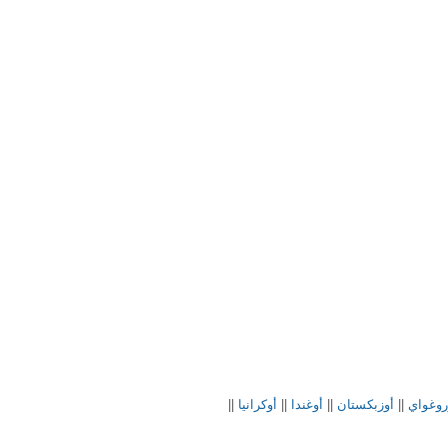
روغواي
||
أوزبكستان
||
أوغندا
||
أوكرانيا
||