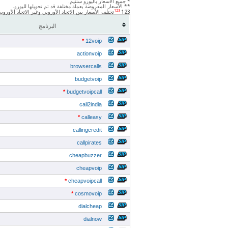
* جميع الأسعار باليورو سنتيم.
** الأسعار المعروضة بعملة مختلفة قد تم تحويلها لليورو.
123
123
تختلف الأسعار بين الاتحاد الأوروبي وغير الاتحاد الأور
البرنامج
*
12voip
actionvoip
browsercalls
budgetvoip
*
budgetvoipcall
call2india
*
calleasy
callingcredit
callpirates
cheapbuzzer
cheapvoip
*
cheapvoipcall
*
cosmovoip
dialcheap
dialnow