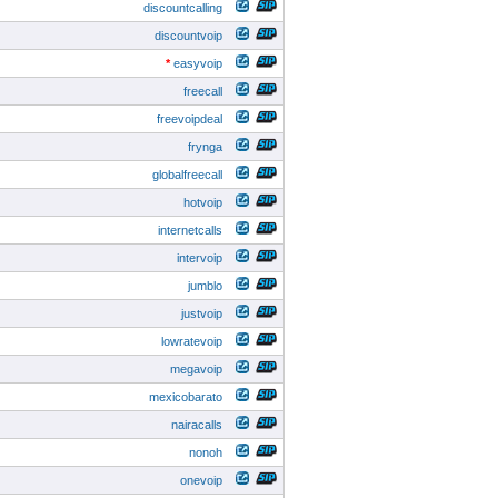
discountcalling
discountvoip
*
easyvoip
freecall
freevoipdeal
frynga
globalfreecall
hotvoip
internetcalls
intervoip
jumblo
justvoip
lowratevoip
megavoip
mexicobarato
nairacalls
nonoh
onevoip