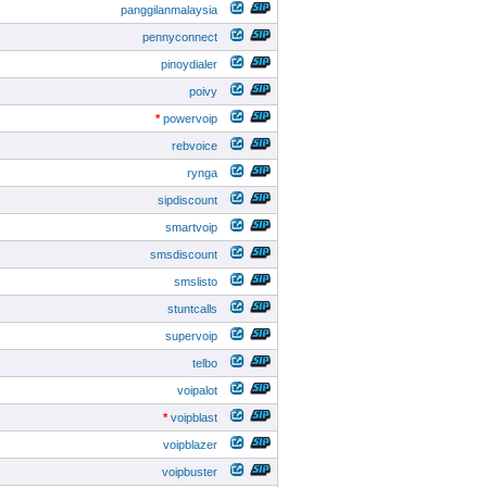
panggilanmalaysia
pennyconnect
pinoydialer
poivy
*
powervoip
rebvoice
rynga
sipdiscount
smartvoip
smsdiscount
smslisto
stuntcalls
supervoip
telbo
voipalot
*
voipblast
voipblazer
voipbuster