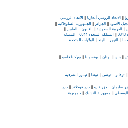
ن]
||
الاتحاد الروسي أبخازيا
||
الاتحاد الروسي
جبل الأسود
||
الجزائر
||
الجمهورية السلوفاكية
||
ق
||
العربية السعودية
||
الغابون
||
الفلبين
||
0
||
المملكة المتحدة 0844
||
المملكة
مسا
||
النيجر
||
الهند
||
الولايات المتحدة
ش
||
بنين
||
بوتان
||
بوتسوانا
||
بوركينا فاسو
||
|
توفالو
||
تونس
||
تونغا
||
تيمور الشرقية
ر سليمان
||
جزر فارو
||
جزر فوكلاند
||
جزر
 الوسطى
||
جمهورية التشيك
||
جمهورية