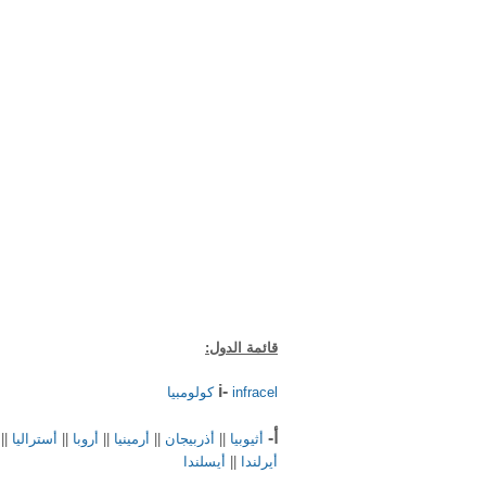
قائمة الدول:
i-
infracel كولومبيا
أ-
أثيوبيا
||
أذربيجان
||
أرمينيا
||
أروبا
||
أستراليا
||
أيرلندا
||
أيسلندا