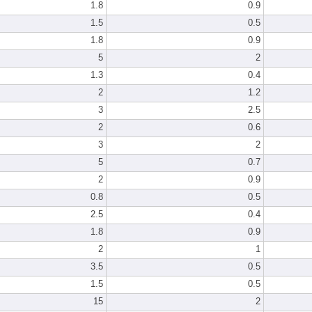
1.8
0.9
1.5
0.5
1.8
0.9
5
2
1.3
0.4
2
1.2
3
2.5
2
0.6
3
2
5
0.7
2
0.9
0.8
0.5
2.5
0.4
1.8
0.9
2
1
3.5
0.5
1.5
0.5
15
2