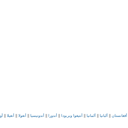
أفغانستان
||
ألبانيا
||
ألمانيا
||
أنتيغوا وبربودا
||
أندورا
||
أندونيسيا
||
أنغولا
||
أنغيلا
||
أو