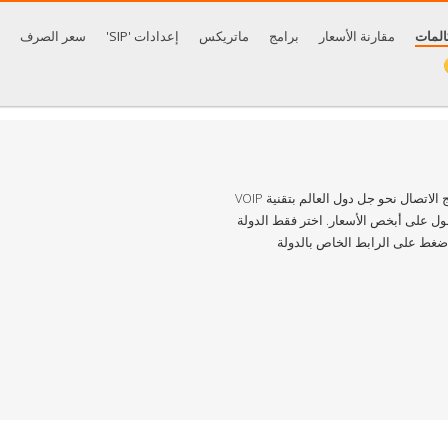
المات
مقارنة الأسعار
برامج
ماتريكس
إعدادات 'SIP'
سعر الصرف
تقدم شركة بيتاماكس (Betamax) مجموعة برامج الاتصال نحو جل دول العالم بتقنية VOIP
صول على أبخص الأسعار. اختر فقط الدولة
اضغط على الرابط الخاص بالدولة