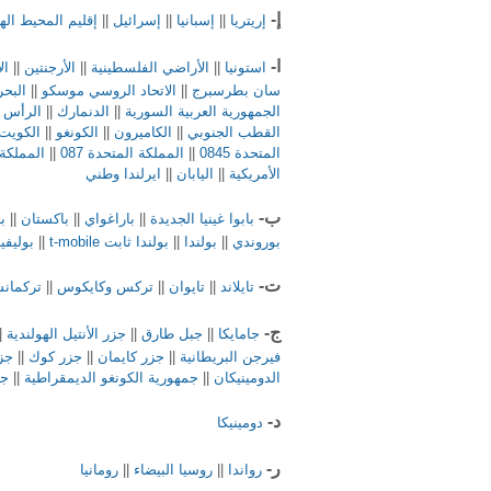
إ-
إريتريا
||
إسبانيا
||
إسرائيل
||
إقليم المحيط اله
ا-
استونيا
||
الأراضي الفلسطينية
||
الأرجنتين
||
ال
سان بطرسبرج
||
الاتحاد الروسي موسكو
||
البحر
الجمهورية العربية السورية
||
الدنمارك
||
الرأس 
القطب الجنوبي
||
الكاميرون
||
الكونغو
||
الكويت
المتحدة 0845
||
المملكة المتحدة 087
||
المملكة ا
الأمريكية
||
اليابان
||
ايرلندا وطني
ب-
بابوا غينيا الجديدة
||
باراغواي
||
باكستان
||
با
بوروندي
||
بولندا
||
بولندا ثابت t-mobile
||
بوليفيا
ت-
تايلاند
||
تايوان
||
تركس وكايكوس
||
تركمانس
ج-
جامايكا
||
جبل طارق
||
جزر الأنتيل الهولندية
|
فيرجن البريطانية
||
جزر كايمان
||
جزر كوك
||
جز
الدومينيكان
||
جمهورية الكونغو الديمقراطية
||
جن
د-
دومينيكا
ر-
رواندا
||
روسيا البيضاء
||
رومانيا