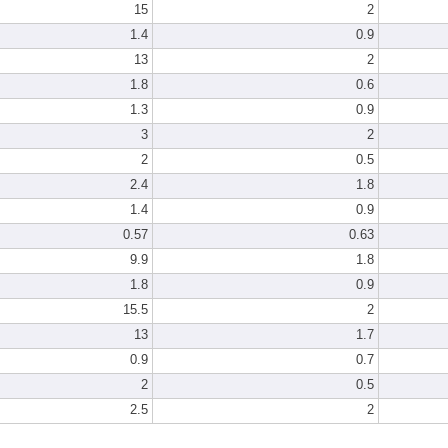
15
2
1.4
0.9
13
2
1.8
0.6
1.3
0.9
3
2
2
0.5
2.4
1.8
1.4
0.9
0.57
0.63
9.9
1.8
1.8
0.9
15.5
2
13
1.7
0.9
0.7
2
0.5
2.5
2